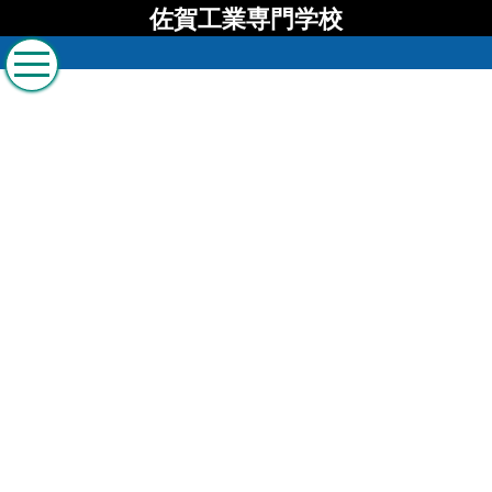
佐賀工業専門学校
佐賀工業専門学校から
のお知らせ
[%list_start%]
[%list_end%]
[%title%]
[%article%]
[%article_date_notime%]