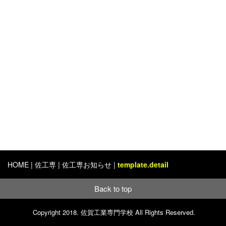
HOME
|
佐工専
| 佐工専お知らせ |
template.detail
Back to top
オープンキャンパス
パンフレット請求
Copyright 2018. 佐賀工業専門学校 All Rights Reserved.