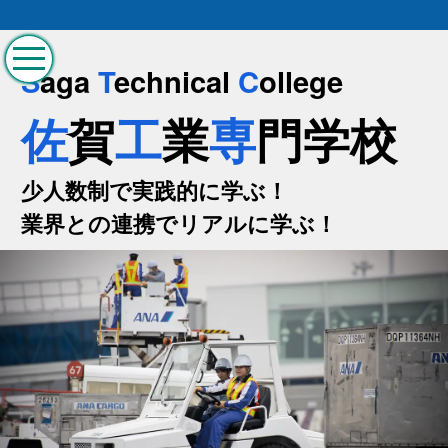
S
aga
T
echnical
C
ollege
佐
賀
工
業
専
門学校
少人数制で実践的に学ぶ！
業界との連携でリアルに学ぶ！