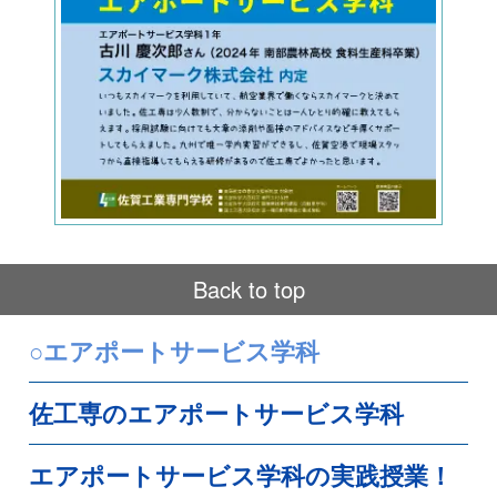
Back to top
○エアポートサービス学科
佐工専のエアポートサービス学科
オープンキャンパス
パンフレット請求
エアポートサービス学科の実践授業！