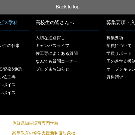
Back to top
ビス学科
高校生の皆さんへ
募集要項・
大切な進路探し
募集要項
ングの仕事
キャンパスライフ
学費について
佐工専によくある質問
学費サポート
なんでも質問コーナー
国の進学支援
る資格&免許
ブログ＆お知らせ
オープンキャ
い佐工専
資料請求
ルボイス
ルボイス
佐賀県知事認可専門学校
高等教育の修学支援新制度対象校