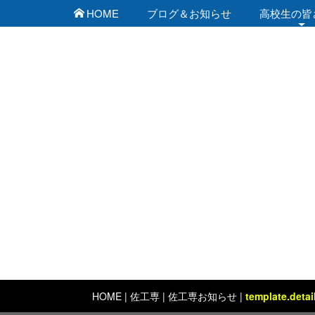
HOME
ブログ＆お知らせ
高校生の皆
佐賀工業専門学校から
[%list_start%]
[%list_end%]
[%title%]
[%article%]
HOME
|
佐工専
| 佐工専お知らせ |
template.detai