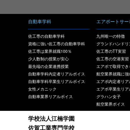
自動車学科
エアポートサー
佐工専の自動車学科
九州唯一の特徴
資格に強い佐工専の自動車学科
グランドハンドリ
佐工専は業界就職100％
佐工専のTT実習
少人数制の授業が安心
佐工専の空港実習
最先端の企業連携授業
エアポで取得でき
自動車学科内定者リアルボイス
航空業界就職に強
自動車学科卒業生リアルボイス
エアポ内定者リア
女性メカニック
エアポ卒業生リア
自動車業界リアルボイス
グラハン女子
航空業界ボイス
学校法人江楠学園
佐賀工業専門学校