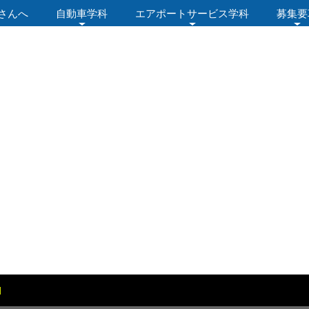
さんへ
自動車学科
エアポートサービス学科
募集要
のお知らせ
[%article_date_notime%]
l