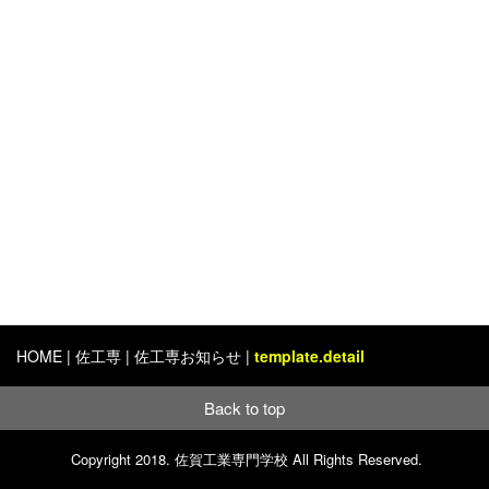
HOME
|
佐工専
| 佐工専お知らせ |
template.detail
Back to top
オープンキャンパス
パンフレット請求
Copyright 2018. 佐賀工業専門学校 All Rights Reserved.