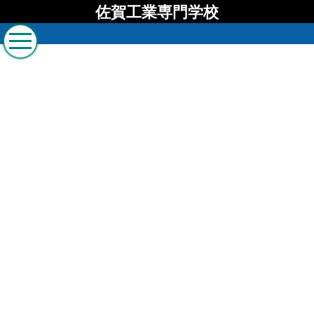
佐賀工業専門学校
佐賀工業専門学校から
のお知らせ
[%list_start%]
[%list_end%]
[%title%]
[%article%]
[%article_date_notime%]