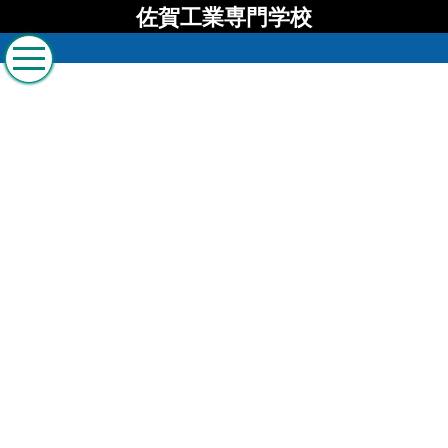
佐賀工業専門学校
佐賀工業専門学校 ブロ
グ
[%list_start%]