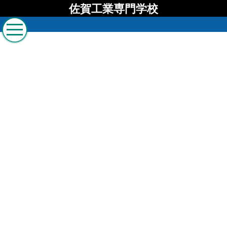
佐賀工業専門学校
佐賀工業専門学校 ブロ
グ
[%list_start%]