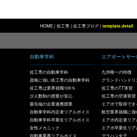
HOME
|
佐工専
| 佐工専ブログ |
template.detail
自動車学科
エアポートサー
佐工専の自動車学科
九州唯一の特徴
資格に強い佐工専の自動車学科
グランドハンドリ
佐工専は業界就職100％
佐工専のTT実習
少人数制の授業が安心
佐工専の空港実習
最先端の企業連携授業
エアポで取得でき
自動車学科内定者リアルボイス
航空業界就職に強
自動車学科卒業生リアルボイス
エアポ内定者リア
女性メカニック
エアポ卒業生リア
自動車業界リアルボイス
グラハン女子