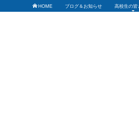
HOME
ブログ＆お知らせ
高校生の皆
佐賀工業専門学校 ブ
[%list_start%]