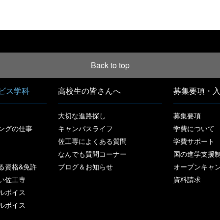
[%article_date_notime%]
Back to top
ビス学科
高校生の皆さんへ
募集要項・
大切な進路探し
募集要項
ングの仕事
キャンパスライフ
学費について
佐工専によくある質問
学費サポート
なんでも質問コーナー
国の進学支援
る資格&免許
ブログ＆お知らせ
オープンキャ
い佐工専
資料請求
ルボイス
ルボイス