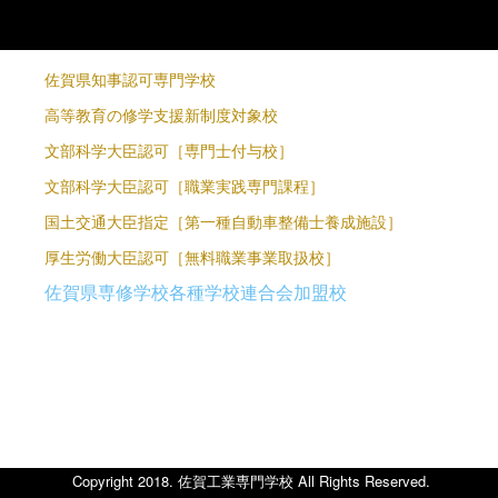
佐賀県知事認可専門学校
高等教育の修学支援新制度対象校
文部科学大臣認可［専門士付与校］
文部科学大臣認可［職業実践専門課程］
国土交通大臣指定［第一種自動車整備士養成施設］
厚生労働大臣認可［無料職業事業取扱校］
佐賀県専修学校各種学校連合会加盟校
り
Copyright 2018. 佐賀工業専門学校 All Rights Reserved.