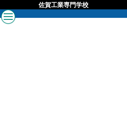
佐賀工業専門学校
佐賀工業専門学校 ブロ
グ
[%list_start%]