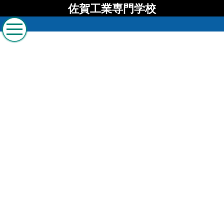
佐賀工業専門学校
佐賀工業専門学校 ブロ
グ
[%list_start%]