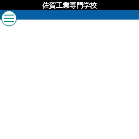
佐賀工業専門学校
佐賀工業専門学校 ブロ
グ
[%list_start%]