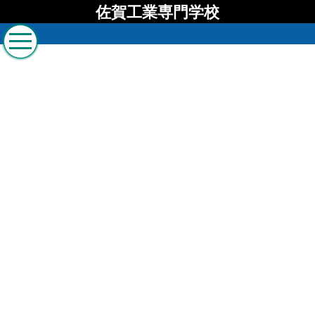
佐賀工業専門学校
佐賀工業専門学校 ブロ
グ
[%list_start%]