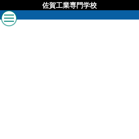
佐賀工業専門学校
佐賀工業専門学校 ブロ
グ
[%list_start%]