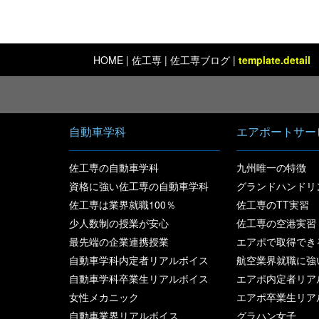
HOME
|
佐工専
| 佐工専ブログ |
template.detail
自動車学科
エアポートサー
佐工専の自動車学科
九州唯一の特徴
資格に強い佐工専の自動車学科
グランドハンドリ
佐工専は業界就職100％
佐工専のTT実習
少人数制の授業が安心
佐工専の空港実習
最先端の企業連携授業
エアポで取得でき
自動車学科内定者リアルボイス
航空業界就職に強
自動車学科卒業生リアルボイス
エアポ内定者リア
女性メカニック
エアポ卒業生リア
自動車業界リアルボイス
グラハン女子