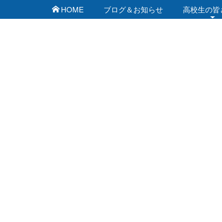
HOME
ブログ＆お知らせ
高校生の皆
佐賀工業専門学校 ブ
[%list_start%]