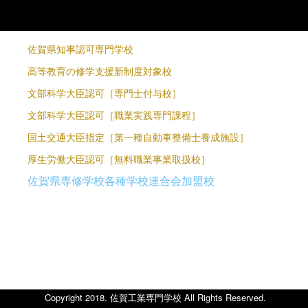
佐賀県知事認可専門学校
高等教育の修学支援新制度対象校
文部科学大臣認可［専門士付与校］
文部科学大臣認可［職業実践専門課程］
国土交通大臣指定［第一種自動車整備士養成施設］
厚生労働大臣認可［無料職業事業取扱校］
佐賀県専修学校各種学校連合会加盟校
り
Copyright 2018. 佐賀工業専門学校 All Rights Reserved.