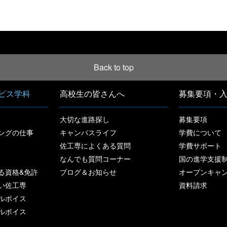
[%article_date_notime%]
Back to top
ビス学科
高校生の皆さんへ
募集要項・
大切な進路探し
募集要項
ングの仕事
キャンパスライフ
学費について
佐工専によくある質問
学費サポート
なんでも質問コーナー
国の進学支援
る資格&免許
ブログ＆お知らせ
オープンキャ
い佐工専
資料請求
ルボイス
ルボイス