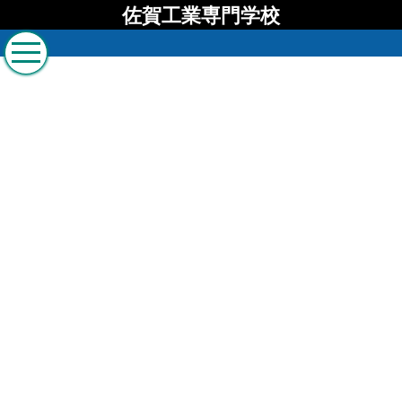
佐賀工業専門学校
佐賀工業専門学校 ブロ
グ
[%list_start%]