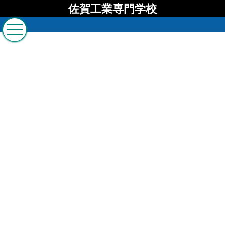
佐賀工業専門学校
佐賀工業専門学校 ブロ
グ
[%list_start%]