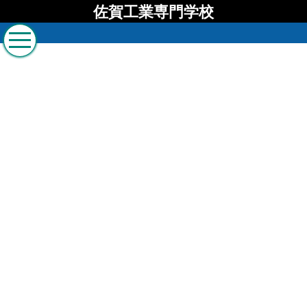
佐賀工業専門学校
佐賀工業専門学校 ブロ
グ
[%list_start%]