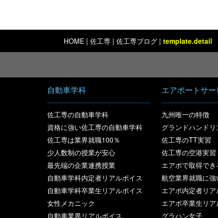
HOME
|
佐工専
| 佐工専ブログ |
template.detail
自動車学科
エアポートサー
佐工専の自動車学科
九州唯一の特徴
資格に強い佐工専の自動車学科
グランドハンドリ
佐工専は業界就職100％
佐工専のTT実習
少人数制の授業が安心
佐工専の空港実習
最先端の企業連携授業
エアポで取得でき
自動車学科内定者リアルボイス
航空業界就職に強
自動車学科卒業生リアルボイス
エアポ内定者リア
女性メカニック
エアポ卒業生リア
自動車業界リアルボイス
グラハン女子