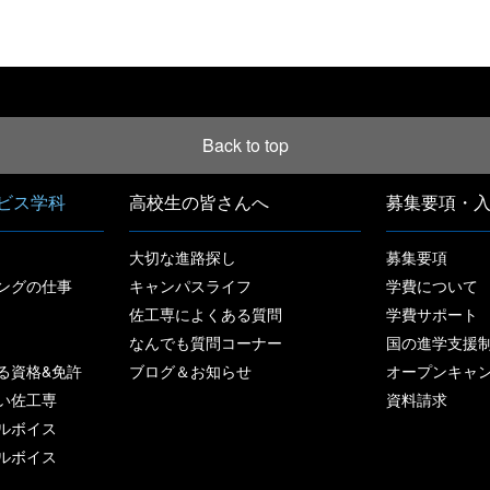
[%article_date_notime%]
Back to top
ビス学科
高校生の皆さんへ
募集要項・
大切な進路探し
募集要項
ングの仕事
キャンパスライフ
学費について
佐工専によくある質問
学費サポート
なんでも質問コーナー
国の進学支援
る資格&免許
ブログ＆お知らせ
オープンキャ
い佐工専
資料請求
ルボイス
ルボイス