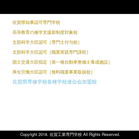
佐賀県知事認可専門学校
高等教育の修学支援新制度対象校
文部科学大臣認可［専門士付与校］
文部科学大臣認可［職業実践専門課程］
国土交通大臣指定［第一種自動車整備士養成施設］
厚生労働大臣認可［無料職業事業取扱校］
佐賀県専修学校各種学校連合会加盟校
り
Copyright 2018. 佐賀工業専門学校 All Rights Reserved.