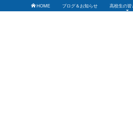
HOME
ブログ＆お知らせ
高校生の皆
佐賀工業専門学校 ブ
[%list_start%]