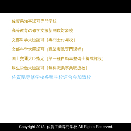
佐賀県知事認可専門学校
高等教育の修学支援新制度対象校
文部科学大臣認可［専門士付与校］
文部科学大臣認可［職業実践専門課程］
国土交通大臣指定［第一種自動車整備士養成施設］
厚生労働大臣認可［無料職業事業取扱校］
佐賀県専修学校各種学校連合会加盟校
り
Copyright 2018. 佐賀工業専門学校 All Rights Reserved.