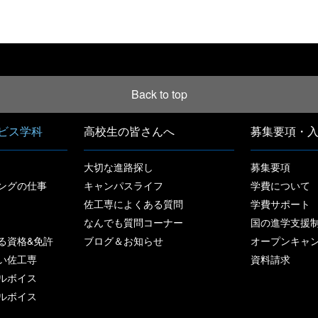
[%article_date_notime%]
Back to top
ビス学科
高校生の皆さんへ
募集要項・
大切な進路探し
募集要項
ングの仕事
キャンパスライフ
学費について
佐工専によくある質問
学費サポート
なんでも質問コーナー
国の進学支援
る資格&免許
ブログ＆お知らせ
オープンキャ
い佐工専
資料請求
ルボイス
ルボイス