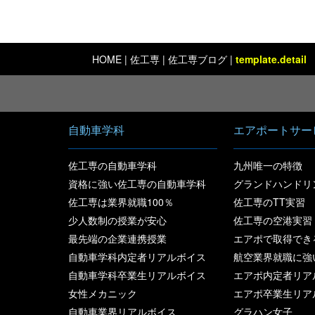
HOME
|
佐工専
| 佐工専ブログ |
template.detail
自動車学科
エアポートサー
佐工専の自動車学科
九州唯一の特徴
資格に強い佐工専の自動車学科
グランドハンドリ
佐工専は業界就職100％
佐工専のTT実習
少人数制の授業が安心
佐工専の空港実習
最先端の企業連携授業
エアポで取得でき
自動車学科内定者リアルボイス
航空業界就職に強
自動車学科卒業生リアルボイス
エアポ内定者リア
女性メカニック
エアポ卒業生リア
自動車業界リアルボイス
グラハン女子