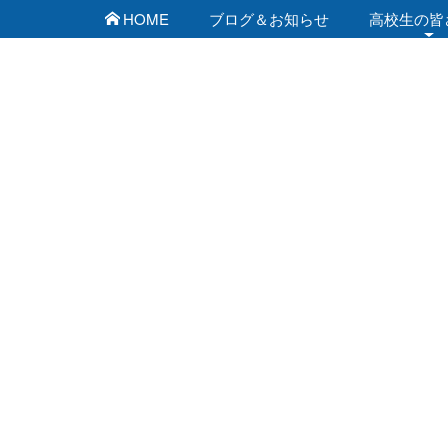
HOME
ブログ＆お知らせ
高校生の皆
佐賀工業専門学校 ブ
[%list_start%]