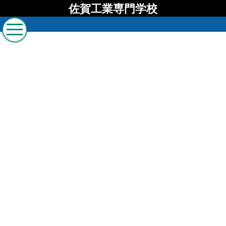
佐賀工業専門学校
佐賀工業専門学校 ブロ
グ
[%list_start%]