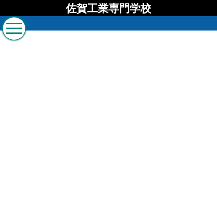
佐賀工業専門学校
佐賀工業専門学校 ブロ
グ
[%list_start%]