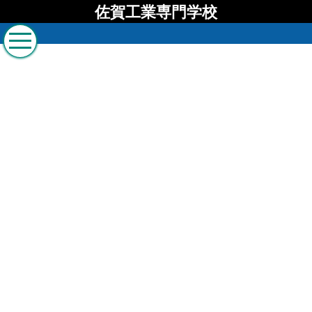
佐賀工業専門学校
佐賀工業専門学校 ブロ
グ
[%list_start%]