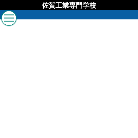
佐賀工業専門学校
佐賀工業専門学校 ブロ
グ
[%list_start%]