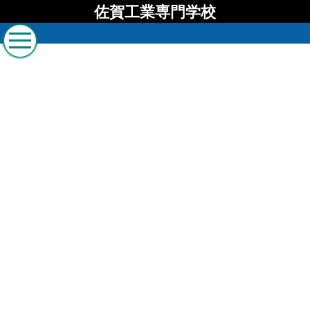
佐賀工業専門学校
佐賀工業専門学校 ブロ
グ
[%list_start%]