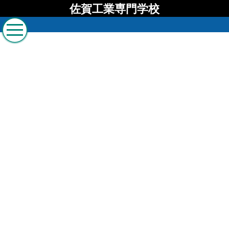
佐賀工業専門学校
佐賀工業専門学校 ブロ
グ
[%list_start%]