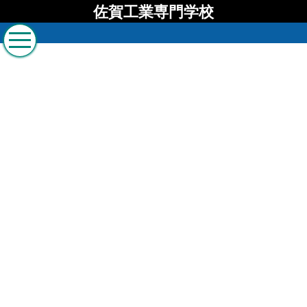
佐賀工業専門学校
佐賀工業専門学校 ブロ
グ
[%list_start%]