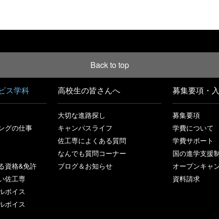
[%article_date_notime%]
Back to top
ビス学科
高校生の皆さんへ
募集要項・
大切な進路探し
募集要項
ングの仕事
キャンパスライフ
学費について
佐工専によくある質問
学費サポート
なんでも質問コーナー
国の進学支援
る資格&免許
ブログ＆お知らせ
オープンキャ
い佐工専
資料請求
ルボイス
ルボイス