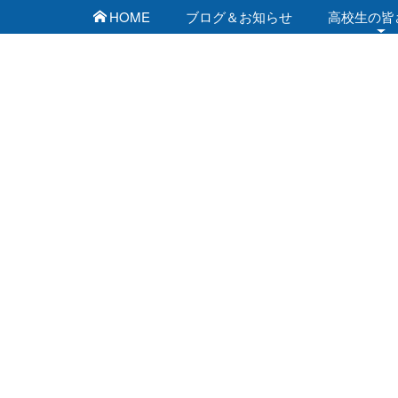
HOME
ブログ＆お知らせ
高校生の皆
佐賀工業専門学校 ブ
[%list_start%]