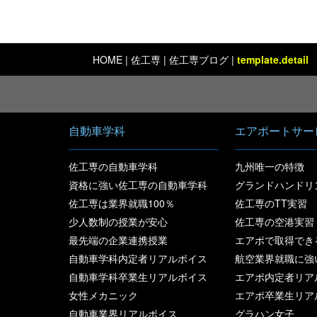
HOME
|
佐工専
| 佐工専ブログ |
template.detail
自動車学科
エアポートサー
佐工専の自動車学科
九州唯一の特徴
資格に強い佐工専の自動車学科
グランドハンドリ
佐工専は業界就職100％
佐工専のTT実習
少人数制の授業が安心
佐工専の空港実習
最先端の企業連携授業
エアポで取得でき
自動車学科内定者リアルボイス
航空業界就職に強
自動車学科卒業生リアルボイス
エアポ内定者リア
女性メカニック
エアポ卒業生リア
自動車業界リアルボイス
グラハン女子