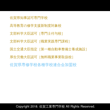
佐賀県知事認可専門学校
高等教育の修学支援新制度対象校
文部科学大臣認可［専門士付与校］
文部科学大臣認可［職業実践専門課程］
国土交通大臣指定［第一種自動車整備士養成施設］
厚生労働大臣認可［無料職業事業取扱校］
佐賀県専修学校各種学校連合会加盟校
り
Copyright 2018. 佐賀工業専門学校 All Rights Reserved.