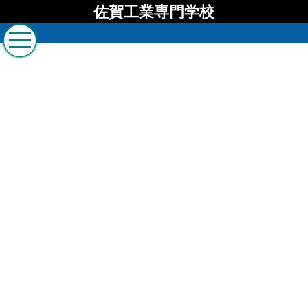
佐賀工業専門学校
佐賀工業専門学校 ブロ
グ
[%list_start%]