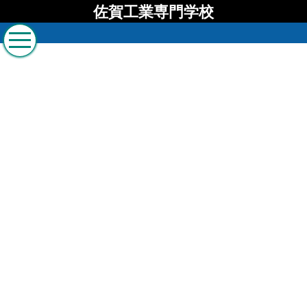
佐賀工業専門学校
佐賀工業専門学校 ブロ
グ
[%list_start%]