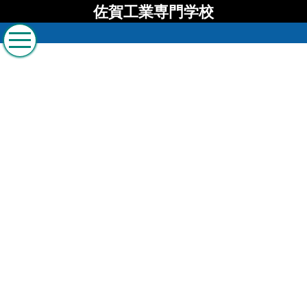
佐賀工業専門学校
佐賀工業専門学校 ブロ
グ
[%list_start%]