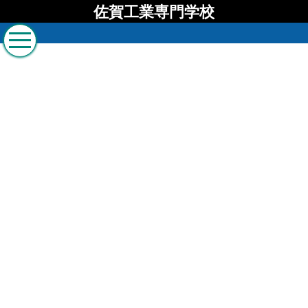
佐賀工業専門学校
佐賀工業専門学校 ブロ
グ
[%list_start%]