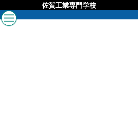
佐賀工業専門学校
佐賀工業専門学校 ブロ
グ
[%list_start%]