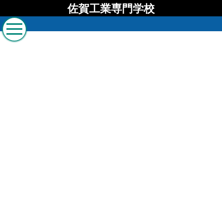
佐賀工業専門学校
佐賀工業専門学校 ブロ
グ
[%list_start%]