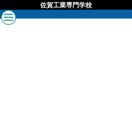
佐賀工業専門学校
佐賀工業専門学校 ブロ
グ
[%list_start%]