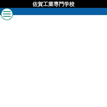
佐賀工業専門学校
佐賀工業専門学校 ブロ
グ
[%list_start%]