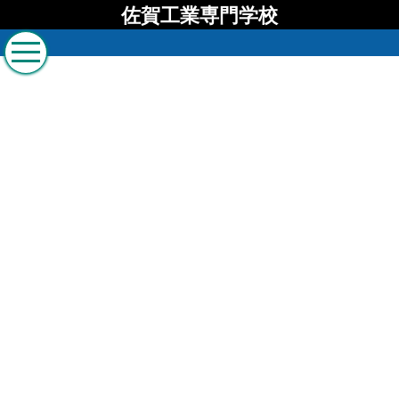
佐賀工業専門学校
佐賀工業専門学校 ブロ
グ
[%list_start%]